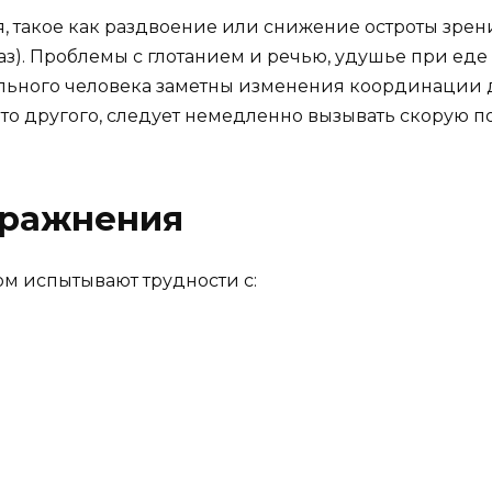
 такое как раздвоение или снижение остроты зрени
лаз). Проблемы с глотанием и речью, удушье при еде
ольного человека заметны изменения координации 
-то другого, следует немедленно вызывать скорую п
пражнения
ом испытывают трудности с: