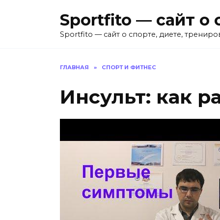
Перейти
Sportfito — сайт 
к
содержанию
Sportfito — сайт о спорте, диете, трениро
ГЛАВНАЯ
»
СПОРТ И ФИТНЕС
Инсульт: как р