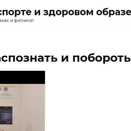
о спорте и здоровом образ
вках и фитнесе!
аспознать и поборот