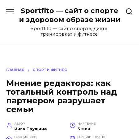
Перейти
Sportfito — сайт о спорте
к
содержанию
и здоровом образе жизни
Sportfito — сайт о спорте, диете,
тренировках и фитнесе!
ГЛАВНАЯ
»
СПОРТ И ФИТНЕС
Мнение редактора: как
тотальный контроль над
партнером разрушает
семьи
АВТОР
НА ЧТЕНИЕ
Инга Трушина
5 мин
ПРОСМОТРОВ
ОПУБЛИКОВАНО