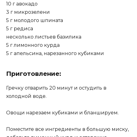
10 г авокадо
3 г микрозелени
5 г молодого шпината
5 г редиса
несколько листьев базилика
5 г лимонного курда
5 г апельсина, нарезанного кубиками
Приготовление:
Гречку отварить 20 минут и остудить в
холодной воде.
Овощи нарезаем кубиками и бланшируем.
Поместите все ингредиенты в большую миску,