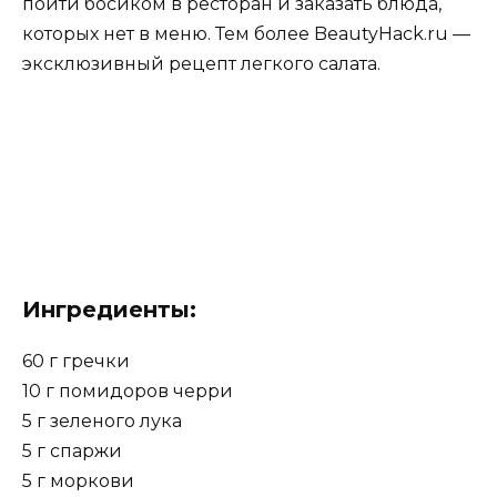
пойти босиком в ресторан и заказать блюда,
которых нет в меню. Тем более BeautyHack.ru —
эксклюзивный рецепт легкого салата.
Ингредиенты:
60 г гречки
10 г помидоров черри
5 г зеленого лука
5 г спаржи
5 г моркови