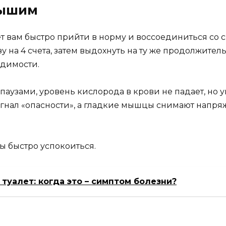
дышим
т вам быстро прийти в норму и воссоединиться со 
узу на 4 счета, затем выдохнуть на ту же продолжител
одимости.
паузами, уровень кислорода в крови не падает, но 
сигнал «опасности», а гладкие мышцы снимают напряж
ы быстро успокоиться.
туалет: когда это – симптом болезни?