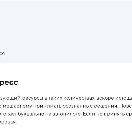
ся
тресс
зующий ресурсы в таких количествах, вскоре истоща
то мешает ему принимать осознанные решения. Повс
екает буквально на автопилоте. Если не принять с
ровья.