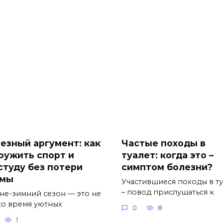
езный аргумент: как
Частые походы в
ружить спорт и
туалет: когда это –
студу без потери
симптом болезни?
мы
Участившиеся походы в ту
– повод прислушаться к
не-зимний сезон — это не
ко время уютных
0
8
1