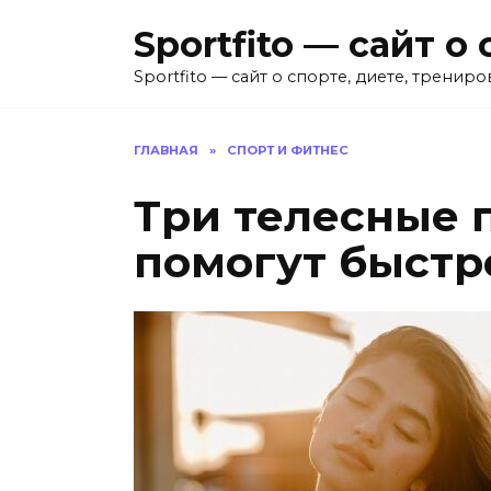
Перейти
Sportfito — сайт 
к
содержанию
Sportfito — сайт о спорте, диете, трениро
ГЛАВНАЯ
»
СПОРТ И ФИТНЕС
Три телесные п
помогут быстр