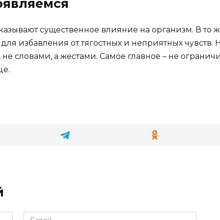
роявляемся
казывают существенное влияние на организм. В то 
для избавления от тягостных и неприятных чувств. Н
т, не словами, а жестами. Самое главное – не ограни
це.
й
Email