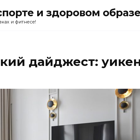
о спорте и здоровом образ
вках и фитнесе!
кий дайджест: уикен