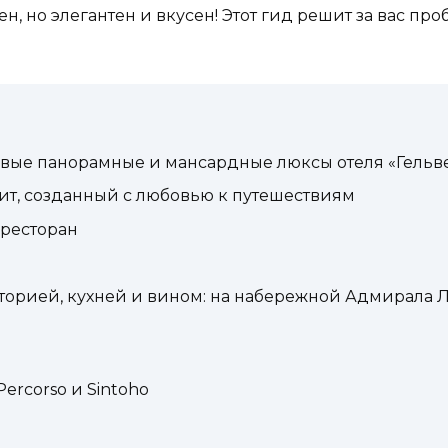
, но элегантен и вкусен! Этот гид решит за вас п
овые панорамные и мансардные люксы отеля «Гельв
лит, созданный с любовью к путешествиям
 ресторан
торией, кухней и вином: на набережной Адмирала Л
ercorso и Sintoho