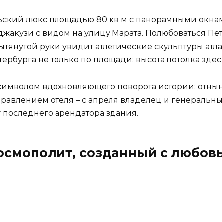
ьский люкс площадью 80 кв м с панорамными окнами
джакузи с видом на улицу Марата. Полюбоваться Пе
 вытянутой руки увидит атлетические скульптуры атл
рбурга не только по площади: высота потолка здесь
символом вдохновляющего поворота истории: отнын
управлением отеля – с апреля владелец и генераль
 последнего арендатора здания.
-космополит, созданный с любов