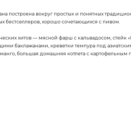
на построена вокруг простых и понятных традицио
 бестселлеров, хорошо сочетающихся с пивом.
еских хитов — мясной фарш с кальвадосом, стейк 
тящими баклажанами, креветки темпура под азиатск
 манго, большая домашняя котлета с картофельным 