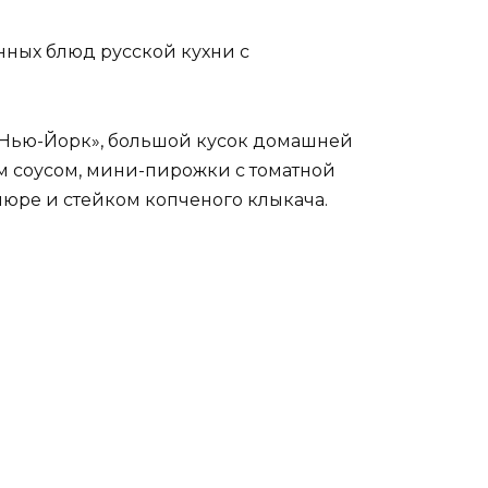
нных блюд русской кухни с
«Нью-Йорк», большой кусок домашней
им соусом, мини-пирожки с томатной
пюре и стейком копченого клыкача.