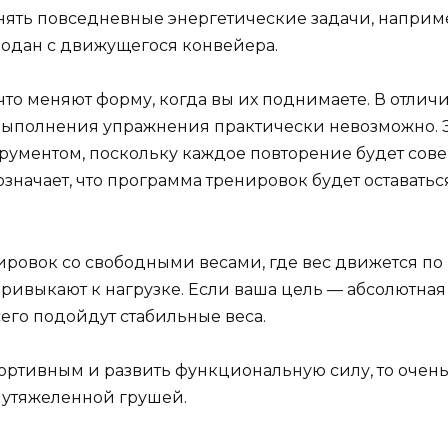
олнять повседневные энергетические задачи, наприм
одан с движущегося конвейера.
то меняют форму, когда вы их поднимаете. В отличи
выполнения упражнения практически невозможно. Э
ументом, поскольку каждое повторение будет сов
 означает, что программа тренировок будет оставать
ировок со свободными весами, где вес движется по
привыкают к нагрузке. Если ваша цель — абсолютная
сего подойдут стабильные веса.
спортивным и развить функциональную силу, то оче
с утяжеленной грушей.