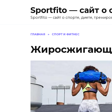
Перейти
Sportfito — сайт 
к
содержанию
Sportfito — сайт о спорте, диете, трениро
ГЛАВНАЯ
»
СПОРТ И ФИТНЕС
Жиросжигающа