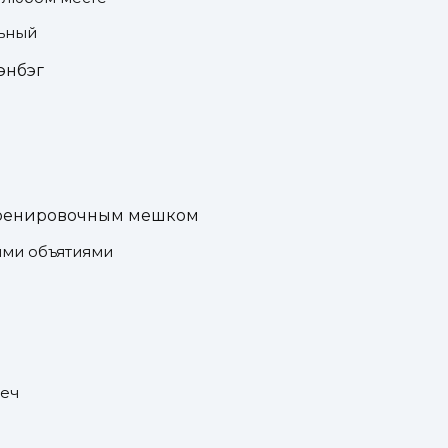
льный
энбэг
тренировочным мешком
ими объятиями
леч