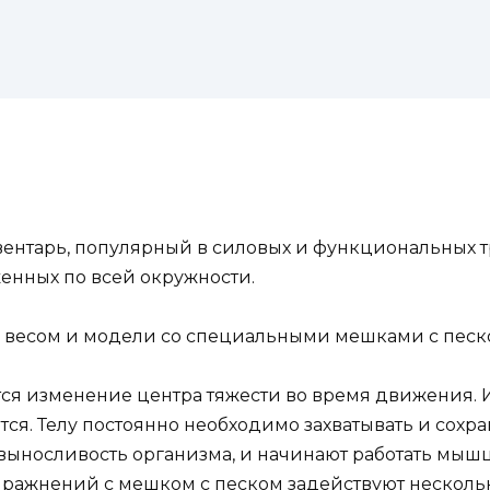
вентарь, популярный в силовых и функциональных т
женных по всей окружности.
весом и модели со специальными мешками с песко
ся изменение центра тяжести во время движения. И
я. Телу постоянно необходимо захватывать и сохр
 выносливость организма, и начинают работать мы
пражнений с мешком с песком задействуют несколь