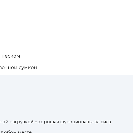
с песком
вочной сумкой
ной нагрузкой = хорошая функциональная сила
 любом месте