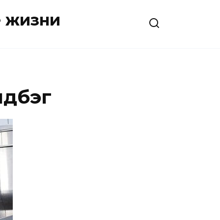
е жизни
ндбэг