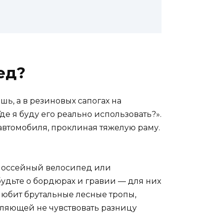
ед?
ь, а в резиновых сапогах на
Где я буду его реально использовать?».
 автомобиля, проклиная тяжелую раму.
 шоссейный велосипед или
будьте о бордюрах и гравии — для них
 любит брутальные лесные тропы,
воляющей не чувствовать разницу