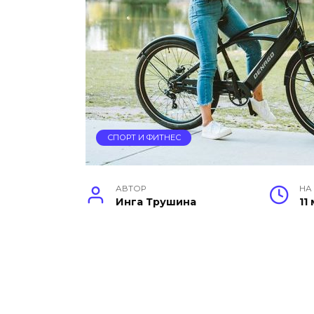
СПОРТ И ФИТНЕС
АВТОР
НА
Инга Трушина
11