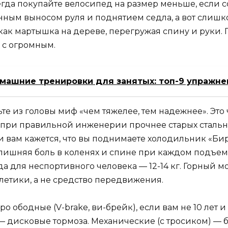
егда покупайте велосипед на размер меньше, если 
нным выносом руля и поднятием седла, а вот слишк
как мартышка на дереве, перегружая спину и руки. 
 с огромным.
ашние тренировки для занятых: топ-9 упражне
ьте из головы миф «чем тяжелее, тем надежнее». Это
ри правильной инженерии прочнее старых стальны
ли вам кажется, что вы поднимаете холодильник «Б
ишняя боль в коленях и спине при каждом подъеме 
для неспортивного человека — 12-14 кг. Горный может
тлетики, а не средство передвижения.
о ободные (V-brake, ви-брейк), если вам не 10 лет и
— дисковые тормоза. Механические (с тросиком) — 