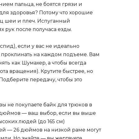
ием пальца, не боятся грязи и
о для здоровья? Потому что хорошие
шц шеи и плеч. Испуганный
ях рук после получаса езды.
пид), если у вас не идеально
с проклинать на каждом подъеме. Вам
нять как Шумахер, а чтобы всегда
та вращения). Крутите быстрее, но
 Подберите передачу, чтобы это
вы не покупаете байк для трюков в
 дюймов — ваш выбор, если вы выше
ысоких людей (до 165 см)
юдей — 26 дюймов на низкой раме могут
емли. Но знайте — вы жертвуете