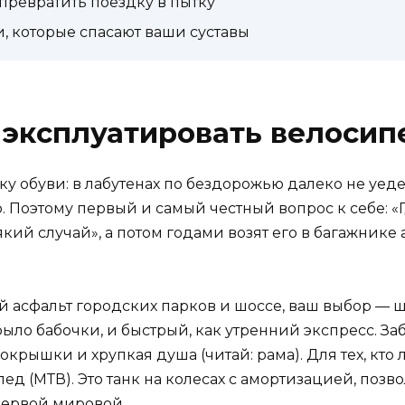
превратить поездку в пытку
и, которые спасают ваши суставы
 эксплуатировать велосип
 обуви: в лабутенах по бездорожью далеко не уедеш
о. Поэтому первый и самый честный вопрос к себе: «
кий случай», а потом годами возят его в багажнике
й асфальт городских парков и шоссе, ваш выбор —
ыло бабочки, и быстрый, как утренний экспресс. За
крышки и хрупкая душа (читай: рама). Для тех, кто
ед (МТВ). Это танк на колесах с амортизацией, поз
Первой мировой.