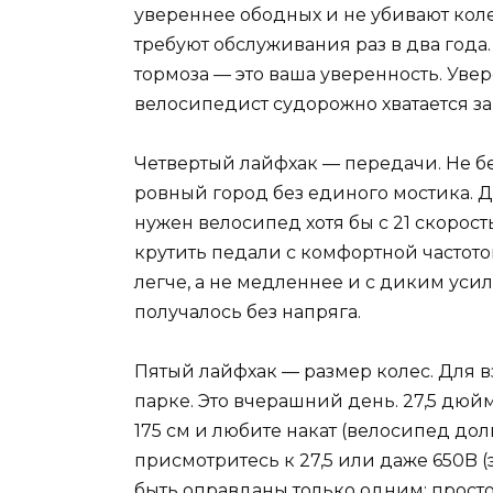
увереннее ободных и не убивают коле
требуют обслуживания раз в два года.
тормоза — это ваша уверенность. Уве
велосипедист судорожно хватается за 
Четвертый лайфхак — передачи. Не бе
ровный город без единого мостика. Д
нужен велосипед хотя бы с 21 скорость
крутить педали с комфортной частото
легче, а не медленнее и с диким уси
получалось без напряга.
Пятый лайфхак — размер колес. Для в
парке. Это вчерашний день. 27,5 дю
175 см и любите накат (велосипед долг
присмотритесь к 27,5 или даже 650B (
быть оправданы только одним: просто