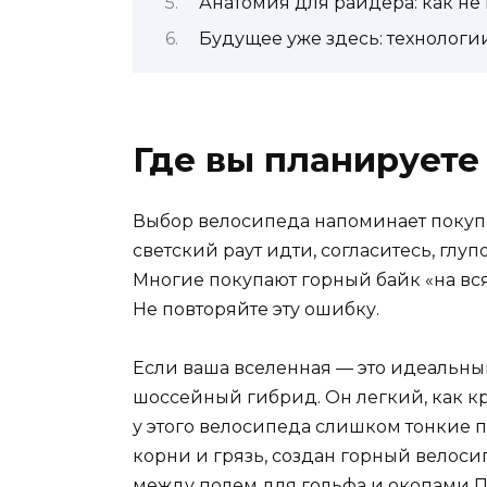
Анатомия для райдера: как не 
Будущее уже здесь: технологи
Где вы планируете
Выбор велосипеда напоминает покупку
светский раут идти, согласитесь, глуп
Многие покупают горный байк «на вся
Не повторяйте эту ошибку.
Если ваша вселенная — это идеальны
шоссейный гибрид. Он легкий, как кр
у этого велосипеда слишком тонкие по
корни и грязь, создан горный велосип
между полем для гольфа и окопами 