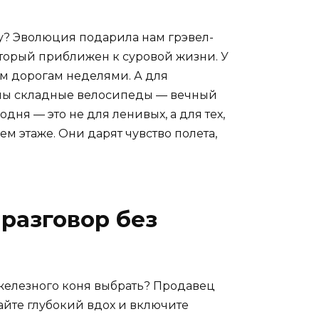
оду? Эволюция подарила нам грэвел-
оторый приближен к суровой жизни. У
ым дорогам неделями. А для
аны складные велосипеды — вечный
ня — это не для ленивых, а для тех,
ьем этаже. Они дарят чувство полета,
разговор без
о железного коня выбрать? Продавец
айте глубокий вдох и включите