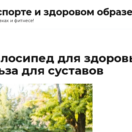
о спорте и здоровом образ
вках и фитнесе!
лосипед для здоровь
ьза для суставов