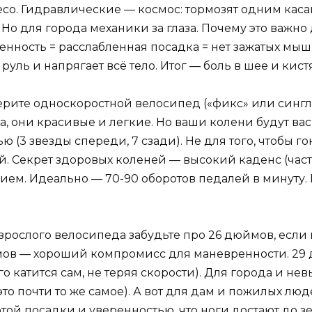
со. Гидравлические — космос: тормозят одним касан
 Но для города механики за глаза. Почему это важн
ренность = расслабленная посадка = нет зажатых мы
руль и напрягает всё тело. Итог — боль в шее и кист
рите односкоростной велосипед («фикс» или синглс
а, они красивые и легкие. Но ваши колени будут ва
ю (3 звезды спереди, 7 сзади). Не для того, чтобы го
й. Секрет здоровых коленей — высокий каденс (часто
лием. Идеально — 70-90 оборотов педалей в минуту.
зрослого велосипеда забудьте про 26 дюймов, если 
ймов — хороший компромисс для маневренности. 29
о катится сам, не теряя скорости). Для города и нев
это почти то же самое). А вот для дам и пожилых л
той посадки и уверенностью, что ноги достают до з