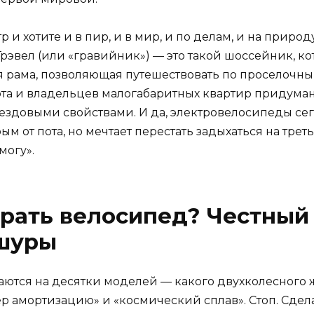
тр и хотите и в пир, и в мир, и по делам, и на прир
рэвел (или «гравийник») — это такой шоссейник, к
я рама, позволяющая путешествовать по проселочн
орта и владельцев малогабаритных квартир придум
довыми свойствами. И да, электровелосипеды сегод
ым от пота, но мечтает перестать задыхаться на трет
могу».
рать велосипед? Честный 
шуры
бегаются на десятки моделей — какого двухколесног
р амортизацию» и «космический сплав». Стоп. Сдел