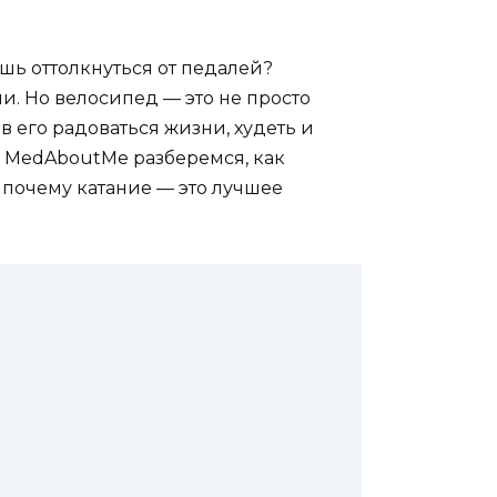
ишь оттолкнуться от педалей?
и. Но велосипед — это не просто
в его радоваться жизни, худеть и
 с MedAboutMe разберемся, как
и почему катание — это лучшее
ы